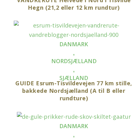
VANDRERUTE Helvede i Nord i Tisvilde
Hegn (21,2 eller 12 km rundtur)
DANMARK
,
NORDSJÆLLAND
,
SJÆLLAND
GUIDE Esrum-Tisvildevejen 77 km stille,
bakkede Nordsjælland (A til B eller
rundture)
DANMARK
,