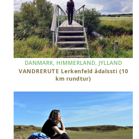
DANMARK
,
HIMMERLAND
,
JYLLAND
VANDRERUTE Lerkenfeld ådalssti (10
km rundtur)