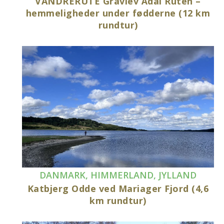
VANDRERUTE Gravlev Ådal Ruten –
hemmeligheder under fødderne (12 km
rundtur)
DANMARK
,
HIMMERLAND
,
JYLLAND
Katbjerg Odde ved Mariager Fjord (4,6
km rundtur)