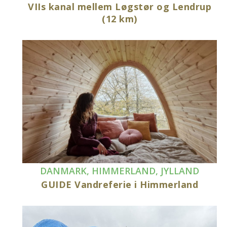
VIIs kanal mellem Løgstør og Lendrup
(12 km)
DANMARK
,
HIMMERLAND
,
JYLLAND
GUIDE Vandreferie i Himmerland