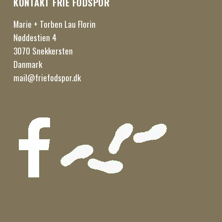
KONTAKT FRIE FODSPOR
Marie + Torben Lau Florin
Nøddestien 4
3070 Snekkersten
Danmark
mail@friefodspor.dk