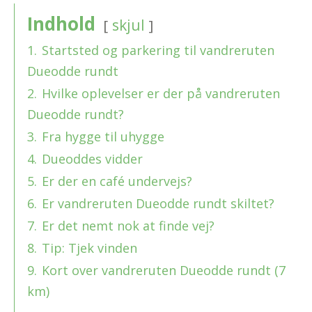
Indhold
skjul
1.
Startsted og parkering til vandreruten
Dueodde rundt
2.
Hvilke oplevelser er der på vandreruten
Dueodde rundt?
3.
Fra hygge til uhygge
4.
Dueoddes vidder
5.
Er der en café undervejs?
6.
Er vandreruten Dueodde rundt skiltet?
7.
Er det nemt nok at finde vej?
8.
Tip: Tjek vinden
9.
Kort over vandreruten Dueodde rundt (7
km)