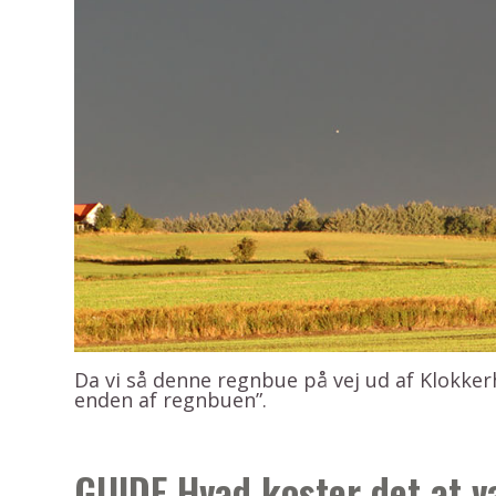
Da vi så denne regnbue på vej ud af Klokkerh
enden af regnbuen”.
GUIDE Hvad koster det at 