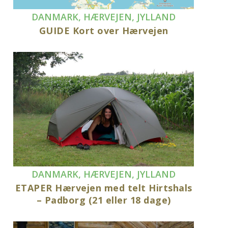
DANMARK
,
HÆRVEJEN
,
JYLLAND
GUIDE Kort over Hærvejen
DANMARK
,
HÆRVEJEN
,
JYLLAND
ETAPER Hærvejen med telt Hirtshals
– Padborg (21 eller 18 dage)