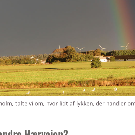
olm, talte vi om, hvor lidt af lykken, der handler om
vandre Hærvejen?