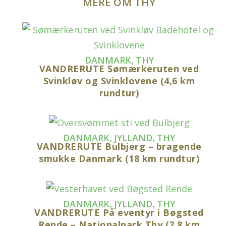
MERE OM THY
,
DANMARK
THY
VANDRERUTE Sømærkeruten ved
Svinkløv og Svinklovene (4,6 km
rundtur)
,
,
DANMARK
JYLLAND
THY
VANDRERUTE Bulbjerg – bragende
smukke Danmark (18 km rundtur)
,
,
DANMARK
JYLLAND
THY
VANDRERUTE På eventyr i Bøgsted
Rende – Nationalpark Thy (2,8 km