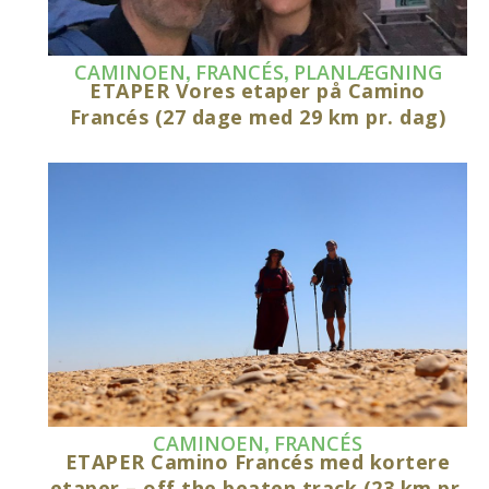
,
,
CAMINOEN
FRANCÉS
PLANLÆGNING
ETAPER Vores etaper på Camino
Francés (27 dage med 29 km pr. dag)
,
CAMINOEN
FRANCÉS
ETAPER Camino Francés med kortere
etaper – off the beaten track (23 km pr.