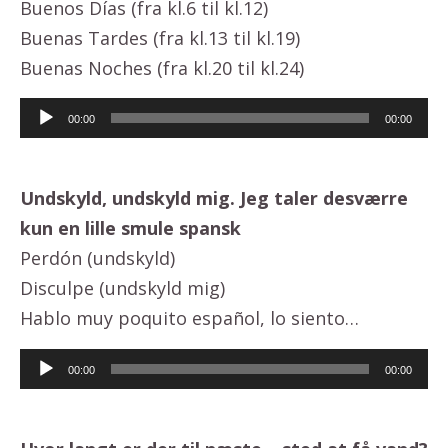
Buenos Días (fra kl.6 til kl.12)
Buenas Tardes (fra kl.13 til kl.19)
Buenas Noches (fra kl.20 til kl.24)
Lydafspiller
00:00
00:00
Undskyld, undskyld mig. Jeg taler desværre
kun en lille smule spansk
Perdón (undskyld)
Disculpe (undskyld mig)
Hablo muy poquito español, lo siento…
Lydafspiller
00:00
00:00