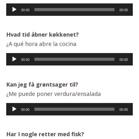
Lydafspiller
00:00
00:00
Hvad tid åbner køkkenet?
¿A qué hora abre la cocina
Lydafspiller
00:00
00:00
Kan jeg få grøntsager til?
¿Me puede poner verdura/ensalada
Lydafspiller
00:00
00:00
Har I nogle retter med fisk?