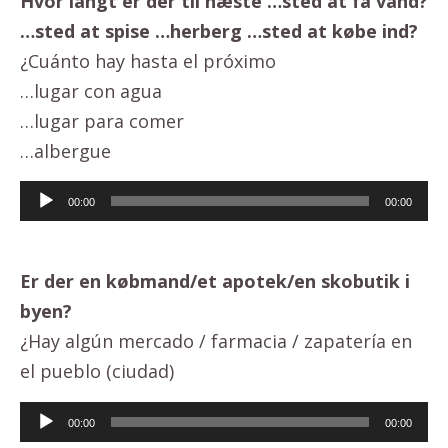
Hvor langt er der til næste …sted at få vand?
…sted at spise …herberg …sted at købe ind?
¿Cuánto hay hasta el próximo
…lugar con agua
…lugar para comer
…albergue
Lydafspiller
00:00
00:00
Er der en købmand/et apotek/en skobutik i
byen?
¿Hay algún mercado / farmacia / zapatería en
el pueblo (ciudad)
Lydafspiller
00:00
00:00