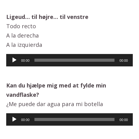
Ligeud… til højre… til venstre
Todo recto
A la derecha
A la izquierda
Lydafspiller
00:00
00:00
Kan du hjælpe mig med at fylde min
vandflaske?
¿Me puede dar agua para mi botella
Lydafspiller
00:00
00:00