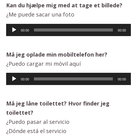
Kan du hjælpe mig med at tage et billede?
¿Me puede sacar una foto
Lydafspiller
00:00
00:00
Må jeg oplade min mobiltelefon her?
¿Puedo cargar mi móvil aquí
Lydafspiller
00:00
00:00
Må jeg låne toilettet? Hvor finder jeg
toilettet?
¿Puedo pasar al servicio
¿Dónde está el servicio