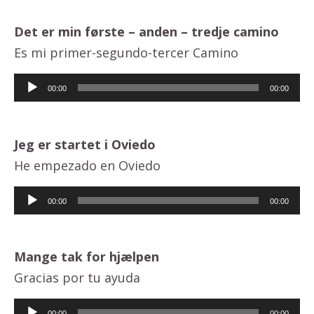
Det er min første – anden – tredje camino
Es mi primer-segundo-tercer Camino
Lydafspiller
00:00
00:00
Jeg er startet i Oviedo
He empezado en Oviedo
Lydafspiller
00:00
00:00
Mange tak for hjælpen
Gracias por tu ayuda
Lydafspiller
00:00
00:00