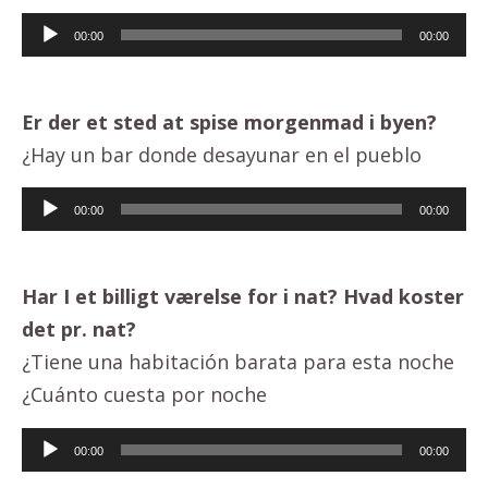
Lydafspiller
00:00
00:00
Er der et sted at spise morgenmad i byen?
¿Hay un bar donde desayunar en el pueblo
Lydafspiller
00:00
00:00
Har I et billigt værelse for i nat?
Hvad koster
det pr. nat?
¿Tiene una habitación barata para esta noche
¿Cuánto cuesta por noche
Lydafspiller
00:00
00:00