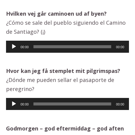
Hvilken vej går caminoen ud af byen?
¿Cómo se sale del pueblo siguiendo el Camino
de Santiago? (¡)
Lydafspiller
00:00
00:00
Hvor kan jeg få stemplet mit pilgrimspas?
¿Dónde me pueden sellar el pasaporte de
peregrino?
Lydafspiller
00:00
00:00
Godmorgen – god eftermiddag – god aften