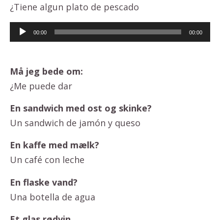
¿Tiene algun plato de pescado
Lydafspiller
00:00
00:00
Må jeg bede om:
¿Me puede dar
En sandwich med ost og skinke?
Un sandwich de jamón y queso
En kaffe med mælk?
Un café con leche
En flaske vand?
Una botella de agua
Et glas rødvin