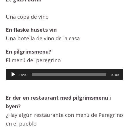
Una copa de vino
En flaske husets vin
Una botella de vino de la casa
En pilgrimsmenu?
El menú del peregrino
Lydafspiller
00:00
00:00
Er der en restaurant med pilgrimsmenu i
byen?
¿Hay algún restaurante con menú de Peregrino
en el pueblo