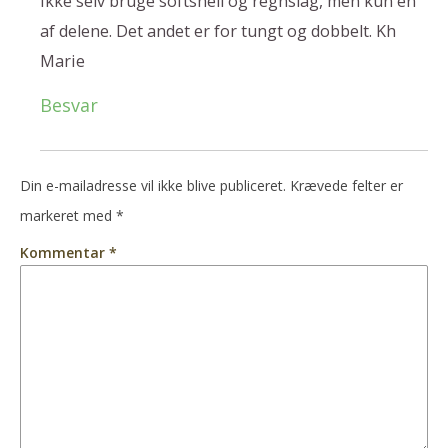
ikke selv bruge softshell og regnslag, men kun en
af delene. Det andet er for tungt og dobbelt. Kh
Marie
Besvar
Din e-mailadresse vil ikke blive publiceret.
Krævede felter er
markeret med
*
Kommentar
*