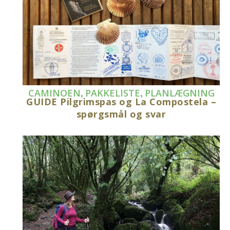
,
,
CAMINOEN
PAKKELISTE
PLANLÆGNING
GUIDE Pilgrimspas og La Compostela –
spørgsmål og svar