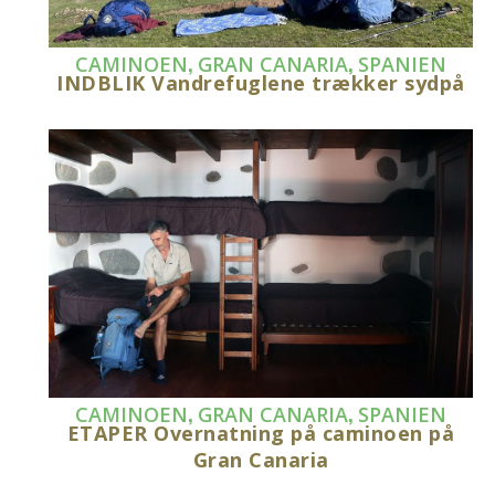
,
,
CAMINOEN
GRAN CANARIA
SPANIEN
INDBLIK Vandrefuglene trækker sydpå
,
,
CAMINOEN
GRAN CANARIA
SPANIEN
ETAPER Overnatning på caminoen på
Gran Canaria