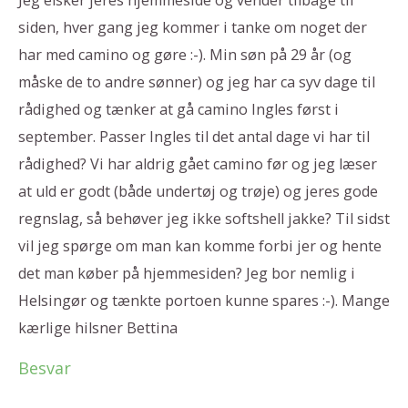
Jeg elsker jeres hjemmeside og vender tilbage til
siden, hver gang jeg kommer i tanke om noget der
har med camino og gøre :-). Min søn på 29 år (og
måske de to andre sønner) og jeg har ca syv dage til
rådighed og tænker at gå camino Ingles først i
september. Passer Ingles til det antal dage vi har til
rådighed? Vi har aldrig gået camino før og jeg læser
at uld er godt (både undertøj og trøje) og jeres gode
regnslag, så behøver jeg ikke softshell jakke? Til sidst
vil jeg spørge om man kan komme forbi jer og hente
det man køber på hjemmesiden? Jeg bor nemlig i
Helsingør og tænkte portoen kunne spares :-). Mange
kærlige hilsner Bettina
Besvar