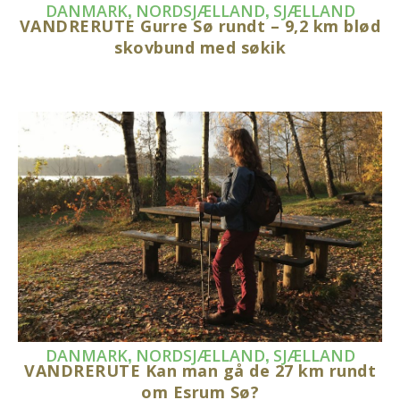
,
,
DANMARK
NORDSJÆLLAND
SJÆLLAND
VANDRERUTE Gurre Sø rundt – 9,2 km blød
skovbund med søkik
,
,
DANMARK
NORDSJÆLLAND
SJÆLLAND
VANDRERUTE Kan man gå de 27 km rundt
om Esrum Sø?