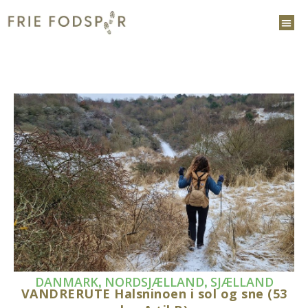
,
,
DANMARK
NORDSJÆLLAND
SJÆLLAND
VANDRERUTE Halsninoen i sol og sne (53