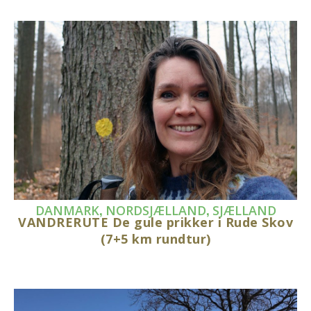
,
,
DANMARK
NORDSJÆLLAND
SJÆLLAND
VANDRERUTE De gule prikker i Rude Skov
(7+5 km rundtur)