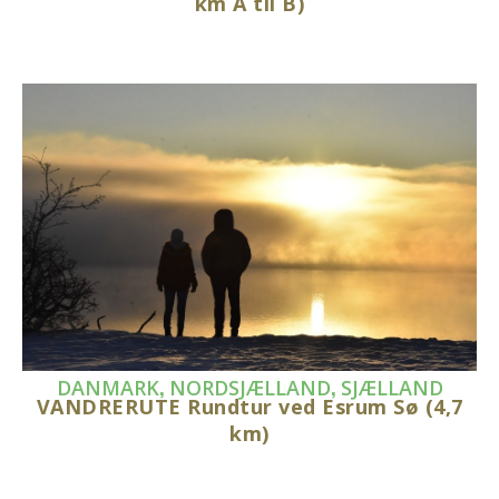
km A til B)
,
,
DANMARK
NORDSJÆLLAND
SJÆLLAND
VANDRERUTE Rundtur ved Esrum Sø (4,7
km)