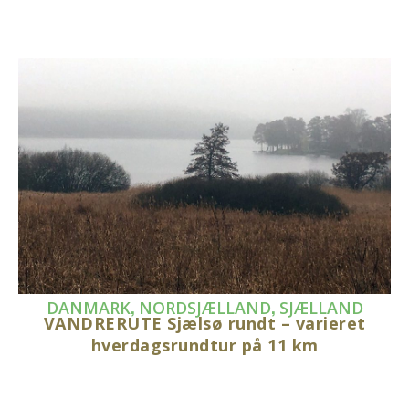
,
,
DANMARK
NORDSJÆLLAND
SJÆLLAND
VANDRERUTE Sjælsø rundt – varieret
hverdagsrundtur på 11 km