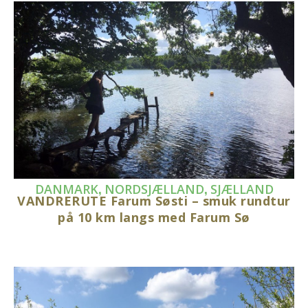
,
,
DANMARK
NORDSJÆLLAND
SJÆLLAND
VANDRERUTE Farum Søsti – smuk rundtur
på 10 km langs med Farum Sø