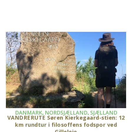
,
,
DANMARK
NORDSJÆLLAND
SJÆLLAND
VANDRERUTE Søren Kierkegaard-stien: 12
km rundtur i filosoffens fodspor ved
Gilleleje