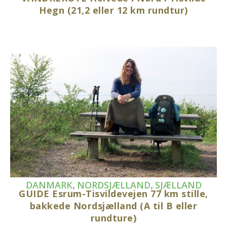
Hegn (21,2 eller 12 km rundtur)
,
,
DANMARK
NORDSJÆLLAND
SJÆLLAND
GUIDE Esrum-Tisvildevejen 77 km stille,
bakkede Nordsjælland (A til B eller
rundture)