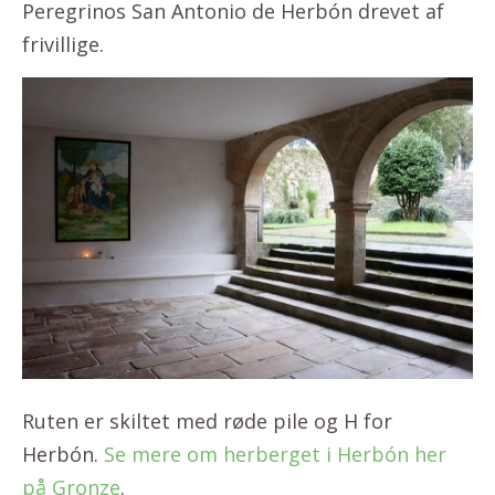
Peregrinos San Antonio de Herbón drevet af
frivillige.
Ruten er skiltet med røde pile og H for
Herbón.
Se mere om herberget i Herbón her
på Gronze
.