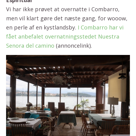
Espiritual
Vi har ikke prøvet at overnatte i Combarro,
men vil klart gøre det næste gang, for wooow,
en perle af en kystlandsby.
I Combarro har vi
fået anbefalet overnatningsstedet Nuestra
Senora del camino
(annoncelink).