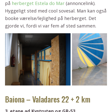
på
herberget Estela do Mar
(annoncelink).
Hyggeligt sted med cool sovesal. Man kan også
booke værelse/lejlighed på herberget. Det
gjorde vi, fordi vi var fem af sted sammen.
Baiona – Valadares 22 + 2 km
3. etape ad Kystruten og GR-53