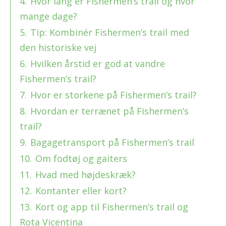
4.
Hvor lang er Fishermen’s trail og hvor
mange dage?
5.
Tip: Kombinér Fishermen’s trail med
den historiske vej
6.
Hvilken årstid er god at vandre
Fishermen’s trail?
7.
Hvor er storkene på Fishermen’s trail?
8.
Hvordan er terrænet på Fishermen’s
trail?
9.
Bagagetransport på Fishermen’s trail
10.
Om fodtøj og gaiters
11.
Hvad med højdeskræk?
12.
Kontanter eller kort?
13.
Kort og app til Fishermen’s trail og
Rota Vicentina