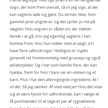
fransk ægtepar med lige præcis en terrængående
vogn, der kom frem overalt, så vil jeg sige, at det
kan sagtens lade sig gøre. Du skriver ikke, hvor
gammel jeres yngste er, og det spiller jo ind på
vægten. Hvis vognen er sådan en, der støtter
hende i at gå, tror jeg egentlig sagtens I kan
komme frem. Hvis hun sidder med al vægt, vil I
have flere udfordringer. Heldigvis er Inglés
generelt ret fremkommelig med grusveje og også
asfaltstykker. Og I har som familie flere, der kan
hjælpe, frem for hvis I bare var en voksen og et
barn. Plus I har den allervigtigste ingrediens: At I
vil det. Så jeg tænker: Af sted med jer! Hvis det viser
sig at være fysisk for udfordrende, kan I vælge at
få postmanden til at tage et par af rygsækkene