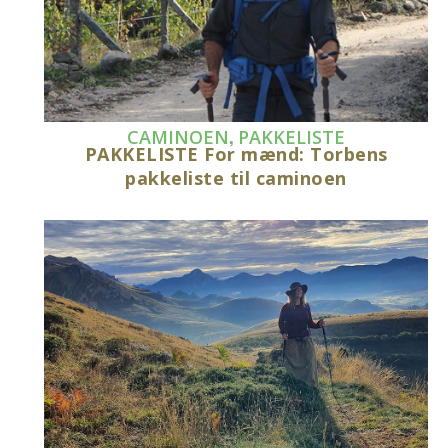
,
CAMINOEN
PAKKELISTE
PAKKELISTE For mænd: Torbens
pakkeliste til caminoen