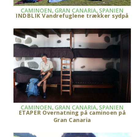
,
,
CAMINOEN
GRAN CANARIA
SPANIEN
INDBLIK Vandrefuglene trækker sydpå
,
,
CAMINOEN
GRAN CANARIA
SPANIEN
ETAPER Overnatning på caminoen på
Gran Canaria