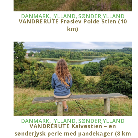
,
,
DANMARK
JYLLAND
SØNDERJYLLAND
VANDRERUTE Frøslev Polde Stien (10
km)
,
,
DANMARK
JYLLAND
SØNDERJYLLAND
VANDRERUTE Kalvøstien – en
sønderjysk perle med pandekager (8 km