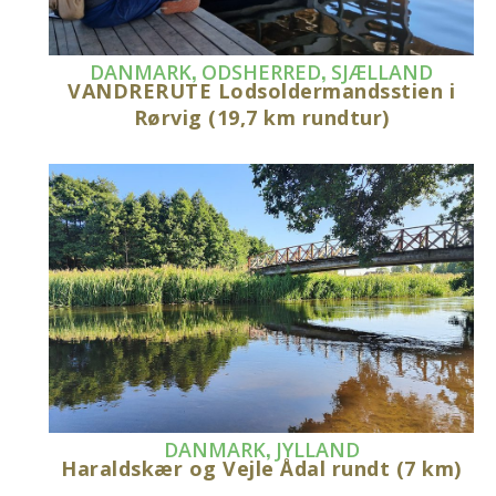
,
,
DANMARK
ODSHERRED
SJÆLLAND
VANDRERUTE Lodsoldermandsstien i
Rørvig (19,7 km rundtur)
,
DANMARK
JYLLAND
Haraldskær og Vejle Ådal rundt (7 km)