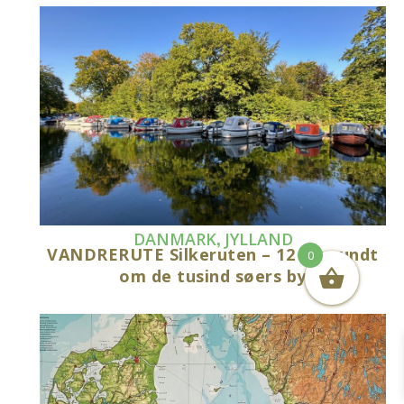
,
DANMARK
JYLLAND
VANDRERUTE Silkeruten – 12 km rundt
0
om de tusind søers by