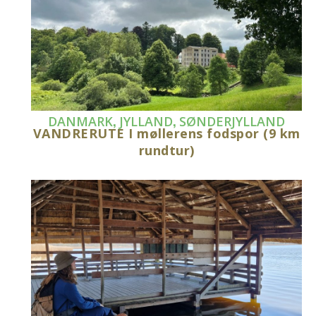
,
,
DANMARK
JYLLAND
SØNDERJYLLAND
VANDRERUTE I møllerens fodspor (9 km
rundtur)