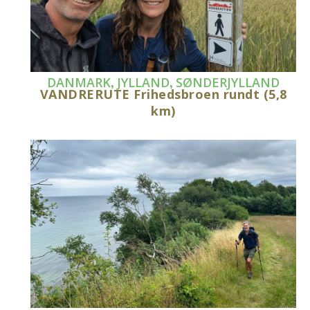
,
,
DANMARK
JYLLAND
SØNDERJYLLAND
VANDRERUTE Frihedsbroen rundt (5,8
km)