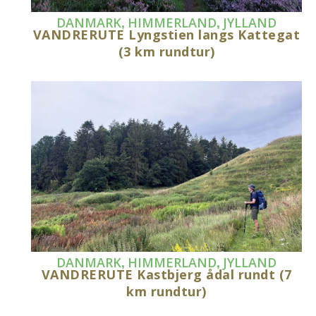
,
,
DANMARK
HIMMERLAND
JYLLAND
VANDRERUTE Lyngstien langs Kattegat
(3 km rundtur)
,
,
DANMARK
HIMMERLAND
JYLLAND
VANDRERUTE Kastbjerg ådal rundt (7
km rundtur)