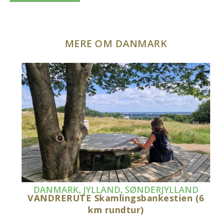
MERE OM DANMARK
,
,
DANMARK
JYLLAND
SØNDERJYLLAND
VANDRERUTE Skamlingsbankestien (6
km rundtur)