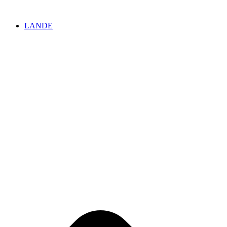
Videre
til
LANDE
indhold