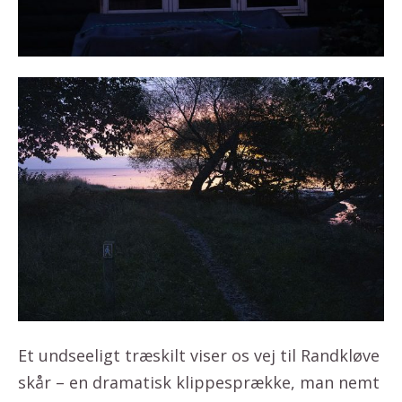
Et undseeligt træskilt viser os vej til Randkløve
skår – en dramatisk klippesprække, man nemt