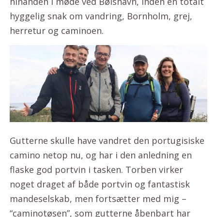
hinanden i møde ved Bølshavn, inden en totalt
hyggelig snak om vandring, Bornholm, grej,
herretur og caminoen.
Gutterne skulle have vandret den portugisiske
camino netop nu, og har i den anledning en
flaske god portvin i tasken. Torben virker
noget draget af både portvin og fantastisk
mandeselskab, men fortsætter med mig –
“caminotøsen”, som gutterne åbenbart har