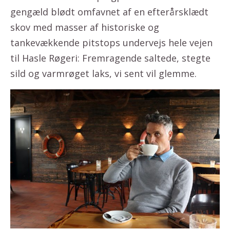
gengæld blødt omfavnet af en efterårsklædt
skov med masser af historiske og
tankevækkende pitstops undervejs hele vejen
til Hasle Røgeri: Fremragende saltede, stegte
sild og varmrøget laks, vi sent vil glemme.