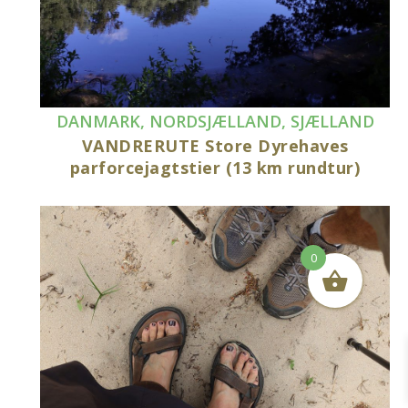
DANMARK
,
NORDSJÆLLAND
,
SJÆLLAND
VANDRERUTE Store Dyrehaves
parforcejagtstier (13 km rundtur)
0