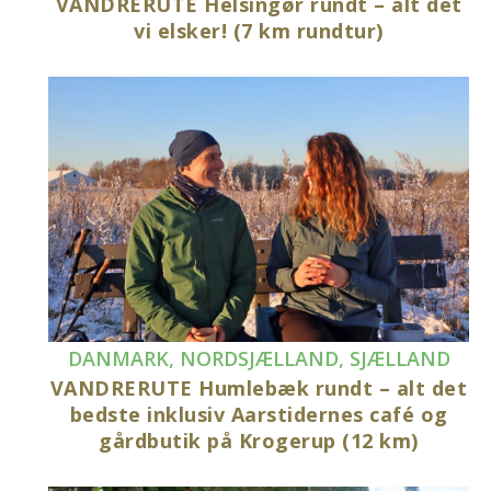
VANDRERUTE Helsingør rundt – alt det
vi elsker! (7 km rundtur)
DANMARK
,
NORDSJÆLLAND
,
SJÆLLAND
VANDRERUTE Humlebæk rundt – alt det
bedste inklusiv Aarstidernes café og
gårdbutik på Krogerup (12 km)