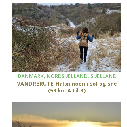
DANMARK
,
NORDSJÆLLAND
,
SJÆLLAND
VANDRERUTE Halsninoen i sol og sne
(53 km A til B)