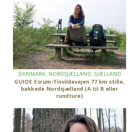
DANMARK
,
NORDSJÆLLAND
,
SJÆLLAND
GUIDE Esrum-Tisvildevejen 77 km stille,
bakkede Nordsjælland (A til B eller
rundture)