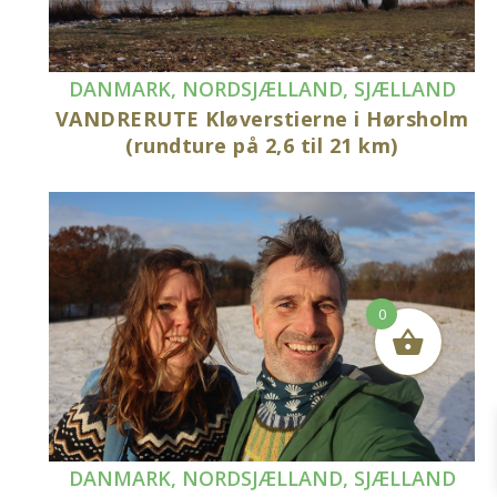
DANMARK
,
NORDSJÆLLAND
,
SJÆLLAND
VANDRERUTE Kløverstierne i Hørsholm
(rundture på 2,6 til 21 km)
0
DANMARK
,
NORDSJÆLLAND
,
SJÆLLAND