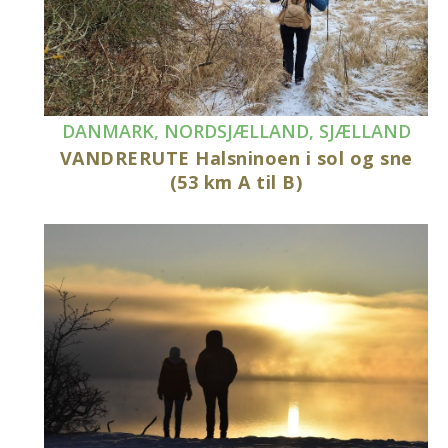
DANMARK
,
NORDSJÆLLAND
,
SJÆLLAND
VANDRERUTE Halsninoen i sol og sne
(53 km A til B)