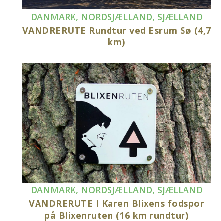
DANMARK
,
NORDSJÆLLAND
,
SJÆLLAND
VANDRERUTE Rundtur ved Esrum Sø (4,7
km)
DANMARK
,
NORDSJÆLLAND
,
SJÆLLAND
VANDRERUTE I Karen Blixens fodspor
på Blixenruten (16 km rundtur)