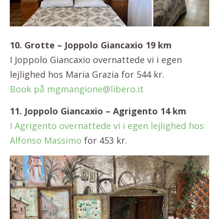
10. Grotte – Joppolo Giancaxio 19 km
I Joppolo Giancaxio overnattede vi i egen
lejlighed hos Maria Grazia for 544 kr.
Book på mgmangione@libero.it
11. Joppolo Giancaxio – Agrigento 14 km
I Agrigento overnattede vi i egen lejlighed hos
Alfonso Massimo
for 453 kr.