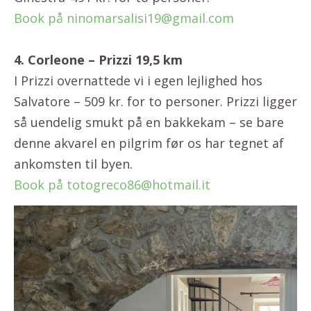
Book på ninomarsalisi19@gmail.com
4. Corleone – Prizzi 19,5 km
I Prizzi overnattede vi i egen lejlighed hos
Salvatore – 509 kr. for to personer. Prizzi ligger
så uendelig smukt på en bakkekam – se bare
denne akvarel en pilgrim før os har tegnet af
ankomsten til byen.
Book på totogreco86@hotmail.it