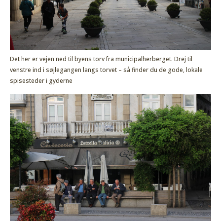
Det her er vejen ned til byens torv fra municipalherberget. Drej til
venstre ind i søjlegangen langs torvet – så finder du de gode, lokale
spisesteder i gyderne