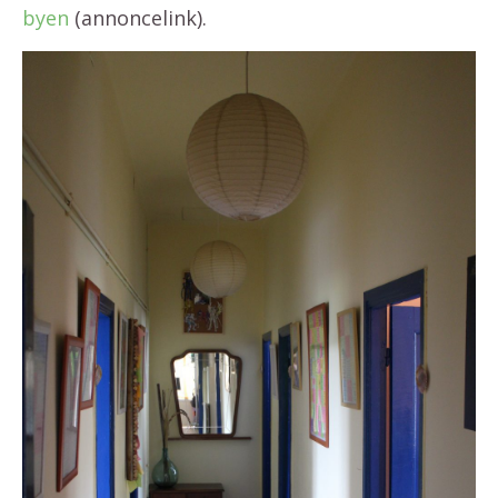
byen
(annoncelink).