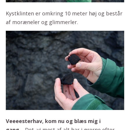
Kystklinten er omkring 10 meter høj og består
af moræneler og glimmerler.
Veeeesterhav, kom nu og blæs mig i
gang…
Det, vi mest af alt har i ørerne efter