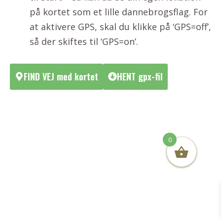
på kortet som et lille dannebrogsflag. For
at aktivere GPS, skal du klikke på ‘GPS=off’,
så der skiftes til ‘GPS=on’.
FIND VEJ med kortet
HENT gpx-fil
0