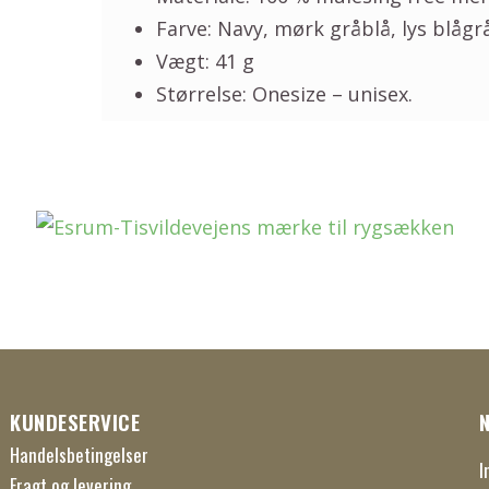
Farve: Navy, mørk gråblå, lys blåg
Vægt: 41 g
Størrelse: Onesize – unisex.
KUNDESERVICE
Handelsbetingelser
I
Fragt og levering