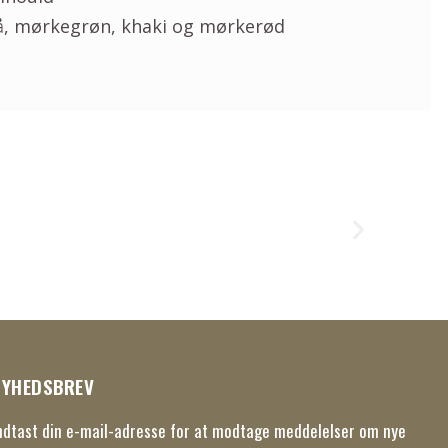
rå, mørkegrøn, khaki og mørkerød
Himmel
45,00
kr.
NYHEDSBREV
ndtast din e-mail-adresse for at modtage meddelelser om nye