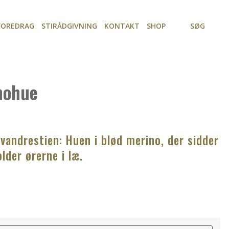
FOREDRAG
STIRÅDGIVNING
KONTAKT
SHOP
SØG
nohue
 vandrestien: Huen i blød merino, der sidder
lder ørerne i læ.