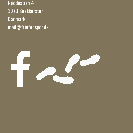
Nøddestien 4
3070 Snekkersten
Danmark
mail@friefodspor.dk