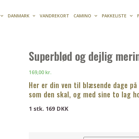
DANMARK
VANDREKORT
CAMINO
PAKKELISTE
Superblød og dejlig meri
169,00
kr.
Her er din ven til blæsende dage på
som den skal, og med sine to lag ho
1 stk. 169 DKK