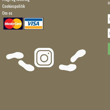
i
Cookiespolitik
Om os