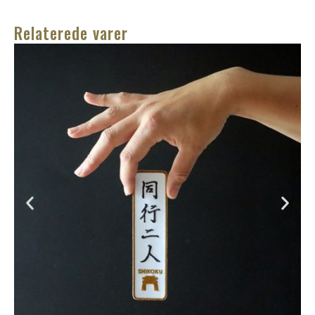
Relaterede varer
H
m
45