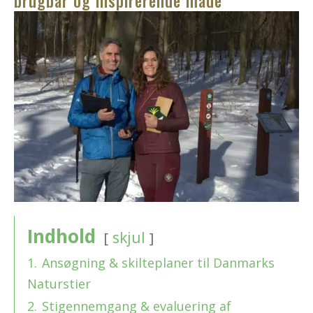
brugbar og inspirerende måde
Indhold
skjul
1.
Ansøgning & skilteplaner til Danmarks
Naturstier
2.
Stigennemgang & evaluering af